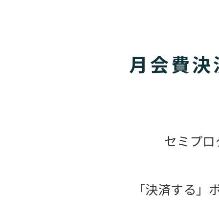
月会費決
セミプロ
「決済する」