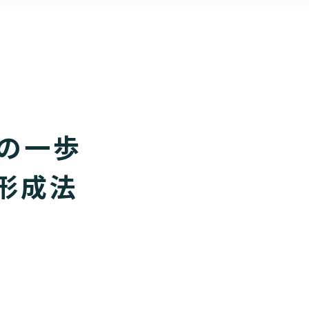
の一歩
産形成法