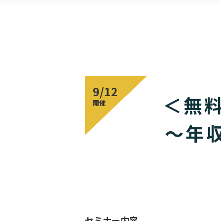
9/12
＜無
開催
～年収
セミナー内容