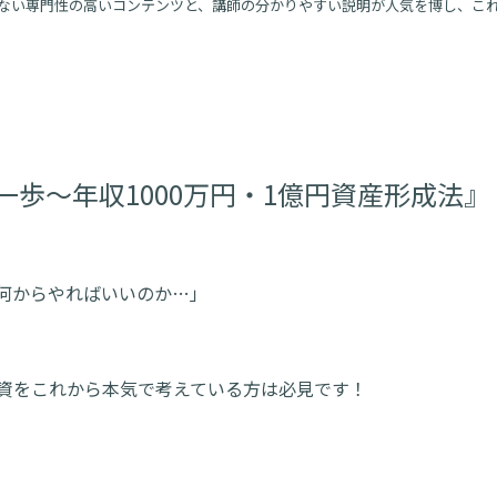
ない専門性の高いコンテンツと、講師の分かりやすい説明が人気を博し、これま
一歩～年収1000万円・1億円資産形成法』
何からやればいいのか…」
資をこれから本気で考えている方は必見です！