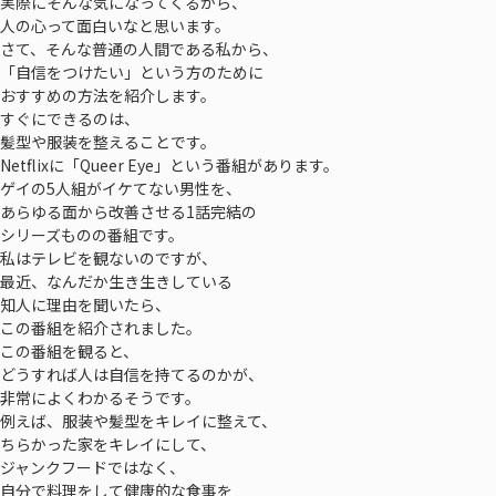
実際にそんな気になってくるから、
人の心って面白いなと思います。
さて、そんな普通の人間である私から、
「自信をつけたい」という方のために
おすすめの方法を紹介します。
すぐにできるのは、
髪型や服装を整えることです。
Netflixに「Queer Eye」という番組があります。
ゲイの5人組がイケてない男性を、
あらゆる面から改善させる1話完結の
シリーズものの番組です。
私はテレビを観ないのですが、
最近、なんだか生き生きしている
知人に理由を聞いたら、
この番組を紹介されました。
この番組を観ると、
どうすれば人は自信を持てるのかが、
非常によくわかるそうです。
例えば、服装や髪型をキレイに整えて、
ちらかった家をキレイにして、
ジャンクフードではなく、
自分で料理をして健康的な食事を