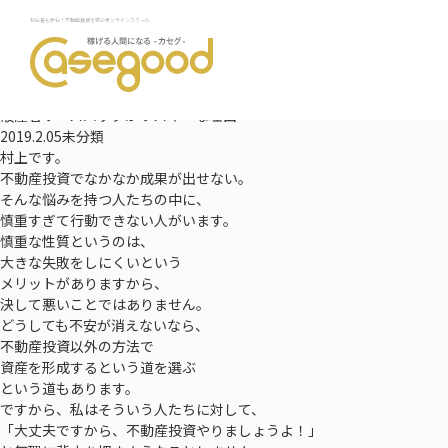
TOP
初心者も安心！不動産投資を学ぶオンラインスクール
最新情報
破産者リースバックがリスキーな理由
NEWS
最新情報
破産者リースバックがリスキーな理由
2019.2.05
未分類
村上です。
不動産投資でなかなか成果が出せない。
そんな悩みを持つ人たちの中に、
慎重すぎて行動できない人がいます。
慎重な性質というのは、
大きな失敗をしにくいという
メリットがありますから、
決して悪いことではありません。
どうしても不安が消えないなら、
不動産投資以外の方法で
資産を形成するという道を選ぶ
という道もあります。
ですから、私はそういう人たちに対して、
「大丈夫ですから、不動産投資やりましょうよ！」