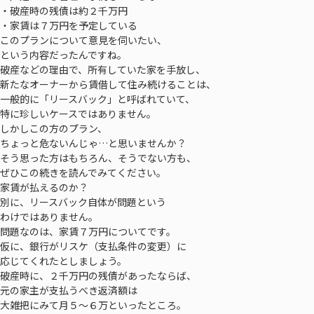
・破産時の残債は約２千万円
・家賃は７万円を予定している
このプランについて意見を伺いたい、
という内容だったんですね。
破産などの理由で、所有していた家を手放し、
新たなオーナーから賃借して住み続けることは、
一般的に「リースバック」と呼ばれていて、
特に珍しいケースではありません。
しかしこの方のプラン、
ちょっと危ないんじゃ…と思いませんか？
そう思った方はもちろん、そうでない方も、
ぜひこの続きを読んでみてください。
家賃が払えるのか？
別に、リースバック自体が問題という
わけではありません。
問題なのは、家賃７万円についてです。
仮に、銀行がリスケ（支払条件の変更）に
応じてくれたとしましょう。
破産時に、２千万円の残債があったならば、
元の家主が支払うべき返済額は
大雑把にみて月５〜６万といったところ。