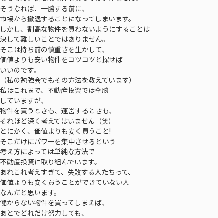
そうなれば、一勝する前に、
市場から撤退することになってしまいます。
しかし、割高な物件を買わないようにすることは
決して難しいことではありません。
そこは持ち前の慎重さを生かして、
価値よりも安い物件をコツコツと探せば
いいのです。
（私の勉強会でもその方法を教えています）
私はこれまで、不動産投資では全勝
していますが、
物件を買うときも、運営するときも、
それほど深く考えてはいません（笑）
とにかく、価値よりも安く買うこと!
そこだけにパワーを集中させるという
考え方によっては単純な方法で
不動産投資に取り組んでいます。
あれこれ考えすぎて、失敗する人たちって、
価値よりも安く買うことができていない人
なんだと思います。
儲からない物件を買ってしまえば、
あとでどれだけ努力しても、