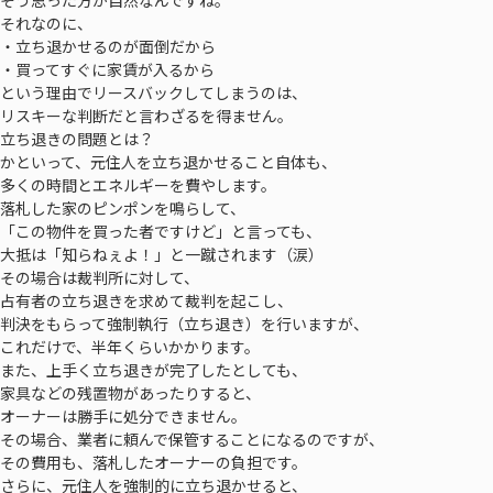
そう思った方が自然なんですね。
それなのに、
・立ち退かせるのが面倒だから
・買ってすぐに家賃が入るから
という理由でリースバックしてしまうのは、
リスキーな判断だと言わざるを得ません。
立ち退きの問題とは？
かといって、元住人を立ち退かせること自体も、
多くの時間とエネルギーを費やします。
落札した家のピンポンを鳴らして、
「この物件を買った者ですけど」と言っても、
大抵は「知らねぇよ！」と一蹴されます（涙）
その場合は裁判所に対して、
占有者の立ち退きを求めて裁判を起こし、
判決をもらって強制執行（立ち退き）を行いますが、
これだけで、半年くらいかかります。
また、上手く立ち退きが完了したとしても、
家具などの残置物があったりすると、
オーナーは勝手に処分できません。
その場合、業者に頼んで保管することになるのですが、
その費用も、落札したオーナーの負担です。
さらに、元住人を強制的に立ち退かせると、