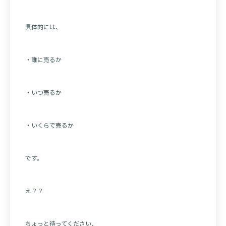
具体的には、
・誰に売るか
・いつ売るか
・いくらで売るか
です。
え？？
ちょっと待ってください、