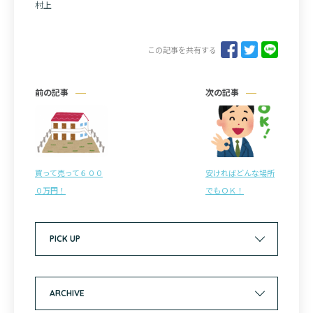
村上
この記事を共有する
前の記事
次の記事
買って売って６００
安ければどんな場所
０万円！
でもＯＫ！
PICK UP
ARCHIVE