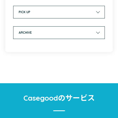
PICK UP
ARCHIVE
のサービス
Casegood